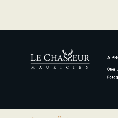
A P
Über 
Fotog