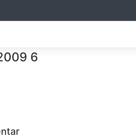
ITE
HUNTING
OTHER ACTIVITIES
ACCOMODATION
FOTO
2009 6
ntar