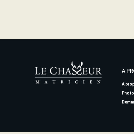
A P
A pro
Photo
Deman