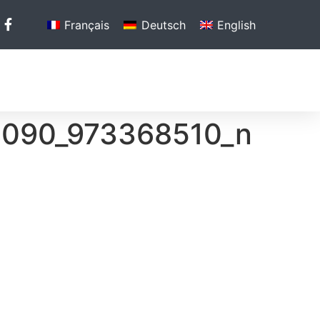
Français
Deutsch
English
MÉDIAS
RÉFÉRENCES
CONTACT
090_973368510_n