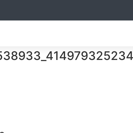
CCUEIL
CERF RUSA
CHASSE
ACTIVITÉS
HÉBERGEMENT
538933_414979325234