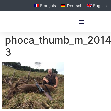
Français
Deutsch
English
phoca_thumb_m_201
3